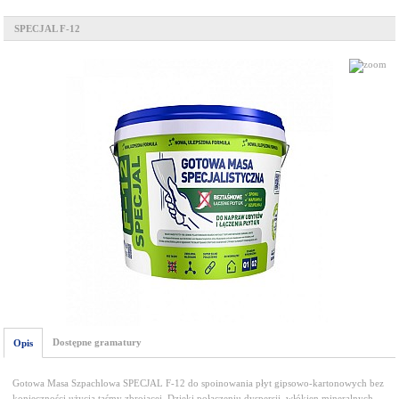
SPECJAL F-12
Dostępne gramatury
Opis
Gotowa Masa Szpachlowa SPECJAL F-12 do spoinowania płyt gipsowo-kartonowych bez
konieczności użycia taśmy zbrojącej. Dzięki połączeniu dyspersji, włókien mineralnych,