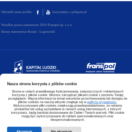
Odwiedź nasze profile:
korzystamy z polspam.pl
Wszelkie prawa zastrzeżone 2014 Franspol sp. z o.o.
Strony internetowe Konin - Logoworld
Nasza strona korzysta z plików cookie
Strona w celach prawidłowego funkcjonowania, statystycznych i reklamowych
korzysta z plików cookie. Możesz zarządzać plikami cookie z poziomu Twojej
przeglądarki. Więcej informacji na temat warunków przechowywania lub dostępu do
plików cookies na naszej witrynie znajduje się w
polityce prywatności
.
Wykorzystywane pliki cookies zwiększają prawdopodobieństwo, że reklamy
produktów lub usług wyświetlane w ramach usług internetowych, z których
korzystasz, będą bardziej dostosowane do Ciebie i Twoich potrzeb. Pliki cookie
mogą być wykorzystywane do reklam spersonalizowanych oraz
niespersonalizowanych.
Projekt współfinansowany ze środków Unii Europejskiej
w ramach Europejskiego Funduszu Społecznego
Akceptuję
Nie akceptuję