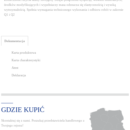
środków modyfikujących i wypełniaczy masa odznacza się elastycznością i wysoką
wytrzymałością. Spełnia wymagania technicznego wykonania i odbioru robót w zakresie
Q1 i Q2
Dokumentacja
Karta produktowa
Karta charakterystyki
Atest
Deklaracja
GDZIE KUPIĆ
Skontaktuj się z nami. Poszukaj przedstawiciela handlowego z
Twojego rejonu!