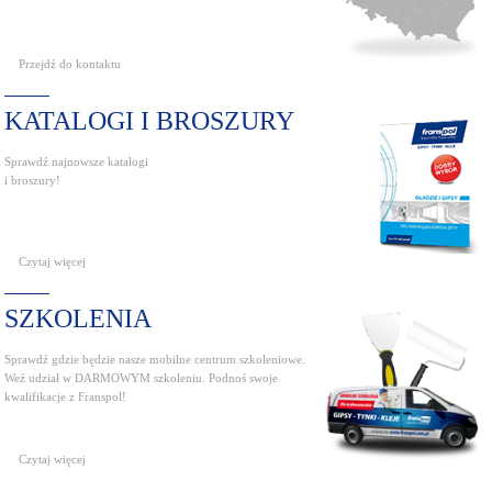
Przejdź do kontaktu
KATALOGI I BROSZURY
Sprawdź najnowsze katalogi
i broszury!
Czytaj więcej
SZKOLENIA
Sprawdź gdzie będzie nasze mobilne centrum szkoleniowe.
Weź udział w DARMOWYM szkoleniu. Podnoś swoje
kwalifikacje z Franspol!
Czytaj więcej