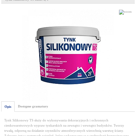
Dostępne gramatury
Opis
Tynk Silikonowy TS służy do wykonywania dekoracyjnych i ochronnych
cienkowarstwowych wypraw tynkarskich na zewnątrz i wewnątrz budynków. Tworzy
trwałą, odporną na działanie czynników atmosferycznych wierzchnią warstwę ściany.
Zalecany jest w systemach ociepleń, które wykonywane są w technologii bezspoinowego