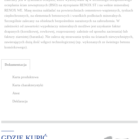
ocieplania ścian zewnętrznych (BSO) na styropianie RENOX ST i na wełnie mineralnej
RENOX WE. Masę można nakładać na powierzchniach cementowo-wapiennych, tynkach
ciepłochronnych, na elementach betonowych i wszelkich podłożach mineralnych.
Szczególnie zalecany na obiektach bezpośrednio narażonych na zabrudzenia. W
zależności od zawartości wypełniaczy mineralnych możliwe jest uzyskanie faktur
drapanych (kornikowej, rowkowej, rozproszonej- zależnie od sposobu zacierania) lub
faktury ziarnistej (baranka). Nie zaleca się stosowania tynku na ścianach niewyschniętych,
zawierających dużą ilość wilgoci technologicznej (np. wykonanych ze świeżego betonu
komórkowego).
Dokumentacja
Karta produktowa
Karta charakterystyki
Atest
Deklaracja
GDZIE KUPIĆ